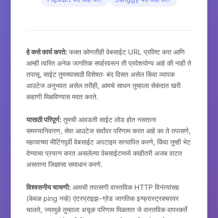
हे कसे कार्य करते:
फक्त कोणतीही वेबसाईट URL प्रविष्ट करा आणि
आम्ही त्वरित अनेक जागतिक सर्व्हरवरून ती प्रवेशयोग्य आहे की नाही ते
तपासू. साईट तुमच्यासाठी विशेषतः बंद दिसत असेल किंवा व्यापक
आउटेज अनुभवत असेल तरीही, आमचे साधन तुम्हाला सेकंदात खरी
कहाणी मिळविण्यास मदत करते.
यासाठी परिपूर्ण:
तुमची आवडती साईट लोड होत नसताना
समस्यानिवारण, सेवा आउटेज सर्वांवर परिणाम करत आहे का ते तपासणे,
महत्वाच्या मीटिंगपूर्वी वेबसाईट अपटाइम सत्यापित करणे, किंवा तुम्ही भेट
देण्याचा प्रयत्न करत असलेल्या वेबसाईटमध्ये काहीतरी अजब वाटत
असताना जिज्ञासा समाधान करणे.
विश्वसनीय चाचणी:
आमची तपासणी वास्तविक HTTP विनंत्यांसह
(केवळ ping नव्हे) एंटरप्राइझ-ग्रेड जागतिक इन्फ्रास्ट्रक्चरवर
चालते, ज्यामुळे तुम्हाला अचूक परिणाम मिळतात जे वास्तविक वापरकर्ते