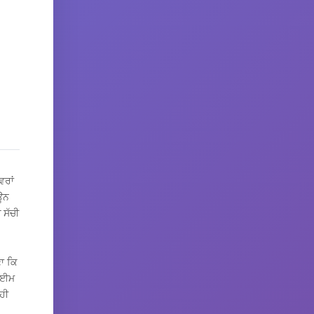
ਰਾਂ
ਾਊਨ
 ਸੱਚੀ
ਣਾ ਕਿ
ਟਾਈਮ
ਹੀ