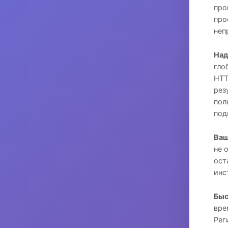
про
про
неп
Над
гло
HTT
рез
пол
под
Ваш
не 
ост
инс
Быс
вре
Рег