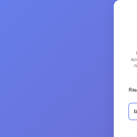
вр
л
Язы