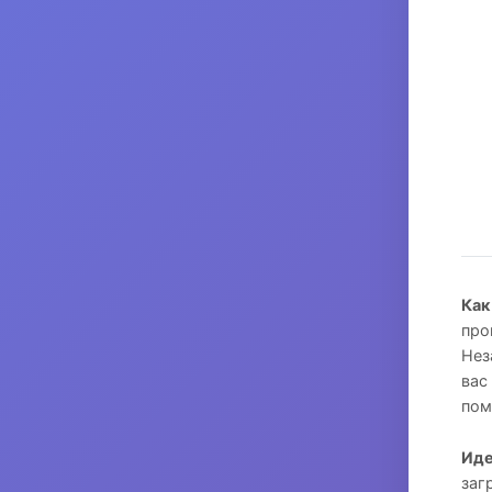
Как
про
Нез
вас
пом
Иде
заг