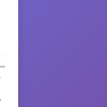
нно
я
е