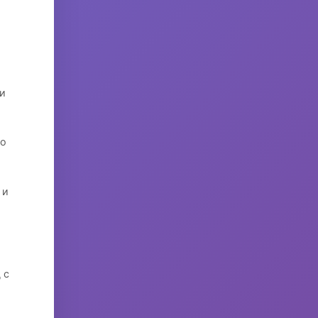
и
ко
 и
 с