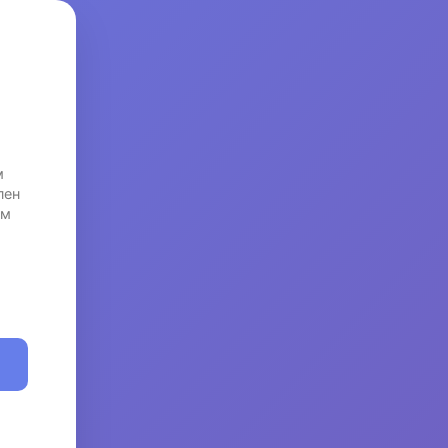
м
пен
ем