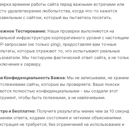
верка времени работы сайта перед важными встречами или
сто удовлетворение любопытства, когда что-то кажется
равильным с сайтом, который вы пытаетесь посетить.
ежное Тестирование:
Наши проверки выполняются на
бальной инфраструктуре корпоративного уровня с настоящим
P-запросами (не только ping), предоставляя вам точные
ультаты, которые отражают то, что испытывают реальные
ьзователи. Мы тестируем фактический ответ сайта, а не толь
ключение к серверу.
а Конфиденциальность Важна:
Мы не записываем, не храним
отслеживаем сайты, которые вы проверяете. Ваши поиски
аются полностью конфиденциальными - мы создали этот
трумент, чтобы быть полезными, а не навязчивыми.
тро и Бесплатно:
Получите результаты менее чем за 10 секунд
менем ответа, кодами состояния и четкими объяснениями.
истрация не требуется, без ограничений на использование и