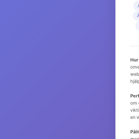
Hur
omed
webb
hjäl
Perf
om e
vikt
en 
Påli
med 