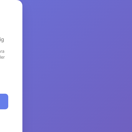
ig
ara
ler