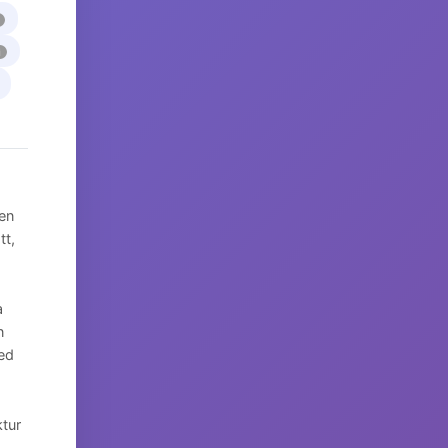
i
 en
tt,
a
n
med
ktur