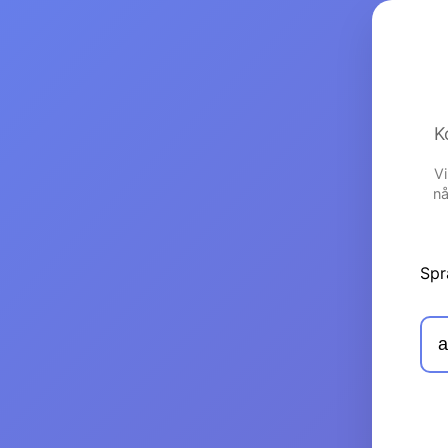
K
Vi
nå
Spr