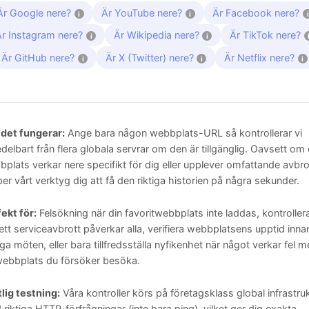
Är Google nere?
Är YouTube nere?
Är Facebook nere?
i
i
i
Är Instagram nere?
Är Wikipedia nere?
Är TikTok nere?
i
i
Är GitHub nere?
Är X (Twitter) nere?
Är Netflix nere?
i
i
i
 det fungerar:
Ange bara någon webbplats-URL så kontrollerar vi
elbart från flera globala servrar om den är tillgänglig. Oavsett om
plats verkar nere specifikt för dig eller upplever omfattande avbro
per vårt verktyg dig att få den riktiga historien på några sekunder.
ekt för:
Felsökning när din favoritwebbplats inte laddas, kontroller
tt serviceavbrott påverkar alla, verifiera webbplatsens upptid inna
iga möten, eller bara tillfredsställa nyfikenhet när något verkar fel 
webbplats du försöker besöka.
tlig testning:
Våra kontroller körs på företagsklass global infrastru
riktiga HTTP-förfrågningar (inte bara ping), vilket ger dig exakta