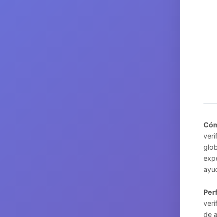
Cóm
veri
glob
expe
ayud
Per
veri
de a