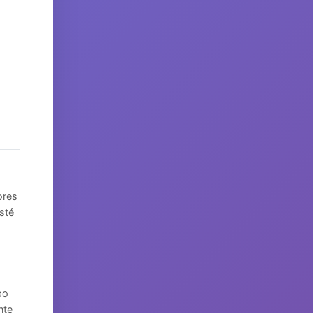
ores
sté
po
nte