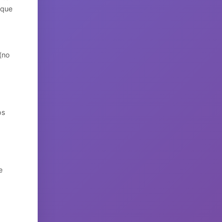
 que
 (no
os
e