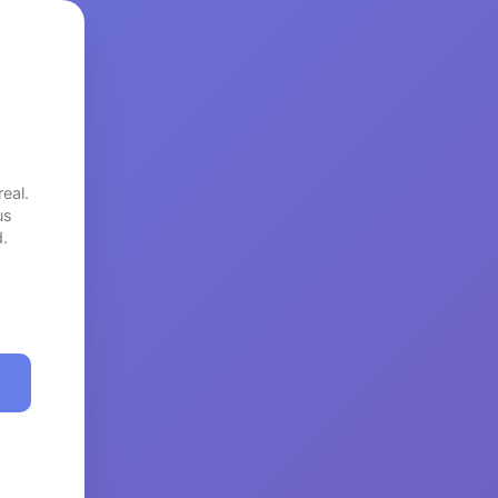
eal.
us
.