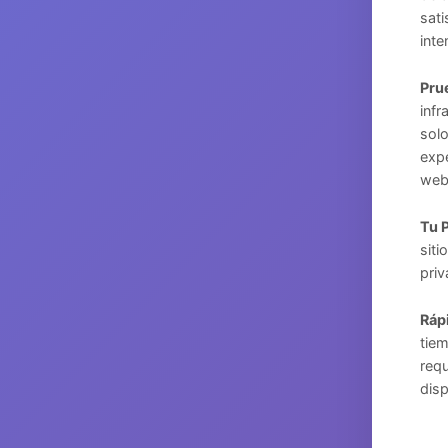
sati
inte
Pru
infr
solo
expe
web,
Tu 
sit
priv
Rápi
tiem
requ
disp