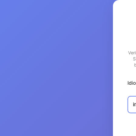
Ver
S
Idi