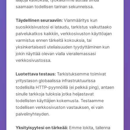
saamaan todellisen tarinan sekunneissa.
Täydellinen seuraaviin:
Vianmääritys kun
suosikkisivustosi ei lataudu, tarkistus vaikuttaako
palvelukatkos kaikkiin, verkkosivuston käyttöajan
varmistus ennen tärkeitä kokouksia, tai
yksinkertaisesti uteliaisuuden tyydyttäminen kun
jokin näyttää olevan vialla vierailemassasi
verkkosivustossa.
Luotettava testaus:
Tarkistuksemme toimivat
yritystason globaalissa infrastruktuurissa
todellisilla HTTP-pyynnöillä (ei pelkkä ping), antaen
sinulle tarkkoja tuloksia jotka heijastavat
todellisten käyttäjien kokemusta. Testaamme
todellisen verkkosivuston vastauksen, ei vain
palvelinyhteyden.
Yksityisyytesi on tärkeää:
Emme lokita, tallenna