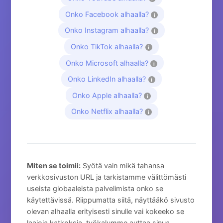
Onko Facebook alhaalla?
i
Onko Instagram alhaalla?
i
Onko TikTok alhaalla?
i
Onko Microsoft alhaalla?
i
Onko LinkedIn alhaalla?
i
Onko Apple alhaalla?
i
Onko Netflix alhaalla?
i
Miten se toimii:
Syötä vain mikä tahansa
verkkosivuston URL ja tarkistamme välittömästi
useista globaaleista palvelimista onko se
käytettävissä. Riippumatta siitä, näyttääkö sivusto
olevan alhaalla erityisesti sinulle vai kokeeko se
laajoja katkoksia, työkalumme auttaa sinua