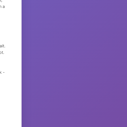
n a
it.
ot.
k -