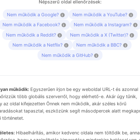
Népszerű oldal ellenőrzések:
Nem működik a Google?
Nem működik a YouTube?
i
i
Nem működik a Facebook?
Nem működik a Instagram?
i
i
Nem működik a Reddit?
Nem működik a X (Twitter)?
i
i
Nem működik a Netflix?
Nem működik a BBC?
i
i
Nem működik a GitHub?
i
yan működik:
Egyszerűen írjon be egy weboldal URL-t és azonnal
nőrizzük több globális szerverről, hogy elérhető-e. Akár úgy tűnik,
 az oldal kifejezetten Önnek nem működik, akár széles körű
aradásokat tapasztal, eszközünk segít másodpercek alatt megkapn
i történetet.
életes:
Hibaelhárítás, amikor kedvenc oldala nem töltődik be, ann
nőrzése, hogy a szolgáltatás kimaradása mindenkire hatással van-