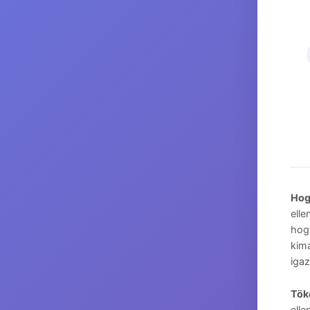
Hog
elle
hogy
kim
igaz
Tök
elle