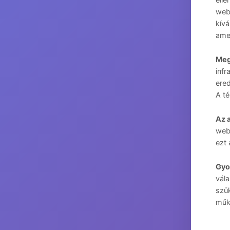
webo
kívá
ame
Meg
infr
ered
A té
Az 
webo
ezt
Gyo
vála
szük
műk