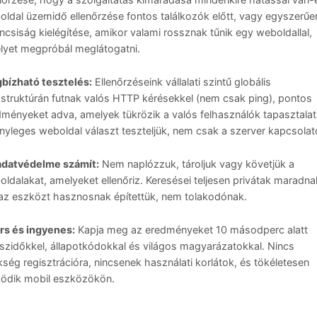
ldal üzemidő ellenőrzése fontos találkozók előtt, vagy egyszerűe
ncsiság kielégítése, amikor valami rossznak tűnik egy weboldallal,
lyet megpróbál meglátogatni.
bízható tesztelés:
Ellenőrzéseink vállalati szintű globális
astruktúrán futnak valós HTTP kérésekkel (nem csak ping), pontos
ményeket adva, amelyek tükrözik a valós felhasználók tapasztalata
nyleges weboldal választ teszteljük, nem csak a szerver kapcsolat
adatvédelme számít:
Nem naplózzuk, tároljuk vagy követjük a
ldalakat, amelyeket ellenőriz. Keresései teljesen privátak maradna
 az eszközt hasznosnak építettük, nem tolakodónak.
rs és ingyenes:
Kapja meg az eredményeket 10 másodperc alatt
szidőkkel, állapotkódokkal és világos magyarázatokkal. Nincs
ség regisztrációra, nincsenek használati korlátok, és tökéletesen
ödik mobil eszközökön.