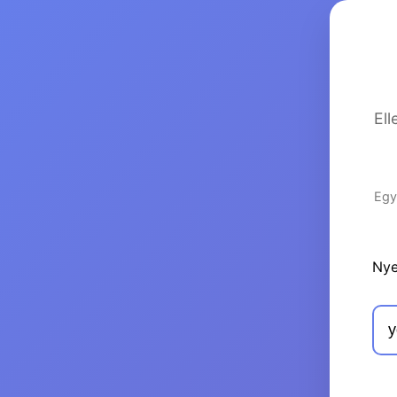
El
Egy
Nye