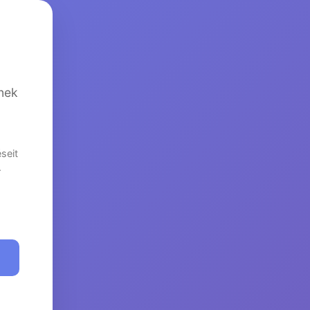
nek
seit
.