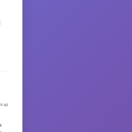
i az
ak
e,