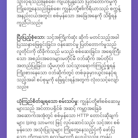
သွားပုံရသည်ဖြစ်စေ၊ ကျယ်ပြန့်သော ပြတ်တောက်မှုကို
ကြုံတွေ့နေသည်ဖြစ်စေ၊ ကျွန်ုပ်တို့၏ကိရိယာသည် စက္ကန့်
အနည်းငယ်အတွင်း စစ်မှန်သော အခြေအနေကို သိရှိရန်
ကူညီပါသည်။
ပြီးပြည့်စုံသော:
သင့်အကြိုက်ဆုံး ဆိုက် မတင်သည့်အခါ
ပြဿနာဖြေရှင်းခြင်း၊ ဝန်ဆောင်မှု ပြတ်တောက်မှုသည်
လူတိုင်းကို ထိခိုက်သည် မသည် စစ်ဆေးခြင်း၊ အရေးကြီး
သော အစည်းအဝေးများမတိုင်မီ ဝဘ်ဆိုက် အပ်တိုင်း
အတည်ပြုခြင်း၊ သို့မဟုတ် သင်သွားရောက်ကြည့်ရှုရန်
ကြိုးစားနေသော ဝဘ်ဆိုက်တွင် တစ်ခုခုမှားယွင်းနေပုံရ
သည့်အခါ စပ်စုမှုကို ဖြေရှင်းရန်အတွက် လုံးဝသင့်လျော်
သည်။
ယုံကြည်စိတ်ချရသော စမ်းသပ်မှု:
ကျွန်ုပ်တို့၏စစ်ဆေးမှု
များသည် အင်တာပရိုင်စ် အဆင့် ကမ္ဘာ့အခြေခံ
အဆောက်အအုံတွင် စစ်မှန်သော HTTP တောင်းဆိုချက်
များ (ping သာမက) ဖြင့် လုပ်ဆောင်သည်၊ သင့်အား စစ်
မှန်သော အသုံးပြုသူများ ကြုံတွေ့နေသည့်ပုံကို ဖော်ပြ
သော တိကျသော ရလဒ်များကို ပေးပါသည်။ ကျွန်ုပ်