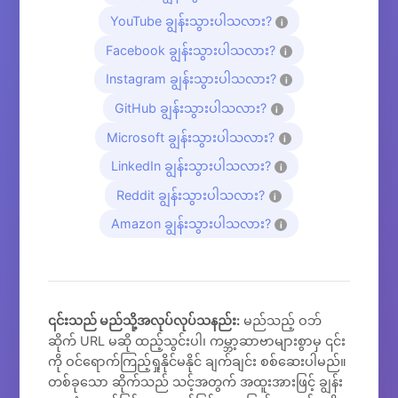
YouTube ချွန်းသွားပါသလား?
i
Facebook ချွန်းသွားပါသလား?
i
Instagram ချွန်းသွားပါသလား?
i
GitHub ချွန်းသွားပါသလား?
i
Microsoft ချွန်းသွားပါသလား?
i
LinkedIn ချွန်းသွားပါသလား?
i
Reddit ချွန်းသွားပါသလား?
i
Amazon ချွန်းသွားပါသလား?
i
၎င်းသည် မည်သို့အလုပ်လုပ်သနည်း:
မည်သည့် ဝဘ်
ဆိုက် URL မဆို ထည့်သွင်းပါ၊ ကမ္ဘာ့ဆာဗာများစွာမှ ၎င်း
ကို ဝင်ရောက်ကြည့်ရှုနိုင်မနိုင် ချက်ချင်း စစ်ဆေးပါမည်။
တစ်ခုသော ဆိုက်သည် သင့်အတွက် အထူးအားဖြင့် ချွန်း