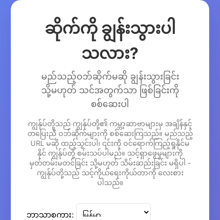
ဆိုက်ကို ချွန်းသွားပါ
သလား?
မည်သည့်ဝဘ်ဆိုက်မဆို ချွန်းသွားခြင်း
သို့မဟုတ် သင်အတွက်သာ ဖြစ်ခြင်းကို
စစ်ဆေးပါ
ကျွန်ုပ်တို့သည် ကျွန်ုပ်တို့၏ ကမ္ဘာ့ဆာဗာများမှ အချိန်နှင့်
တပြေးညီ ဝဘ်ဆိုက်များကို စစ်ဆေးကြသည်။ မည်သည့်
URL မဆို ထည့်သွင်းပါ၊ ၎င်းကို ဝင်ရောက်ကြည့်ရှုနိုင်မ
နိုင် ကျွန်ုပ်တို့ စမ်းသပ်ပါမည်။ သင့်ရှာဖွေမှုများကို
မှတ်တမ်းမတင်ခြင်း သို့မဟုတ် သိမ်းဆည်းခြင်း မရှိပါ -
ကျွန်ုပ်တို့သည် သင့်ကိုယ်ရေးကိုယ်တာကို လေးစား
ပါသည်။
ဘာသာစကား: