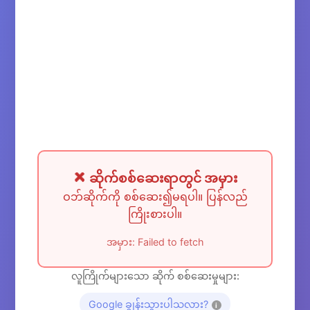
❌ ဆိုက်စစ်ဆေးရာတွင် အမှား
ဝဘ်ဆိုက်ကို စစ်ဆေး၍မရပါ။ ပြန်လည်
ကြိုးစားပါ။
အမှား: Failed to fetch
လူကြိုက်များသော ဆိုက် စစ်ဆေးမှုများ:
Google ချွန်းသွားပါသလား?
i