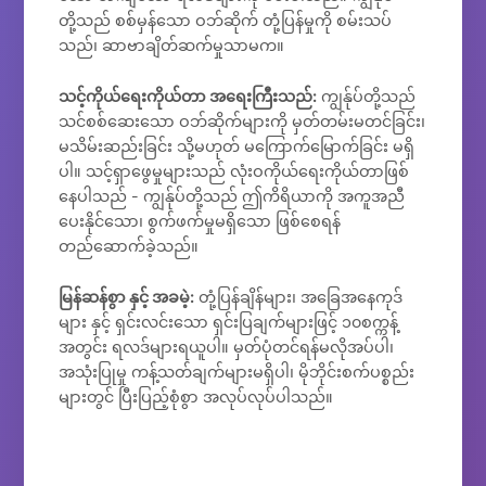
တို့သည် စစ်မှန်သော ဝဘ်ဆိုက် တုံ့ပြန်မှုကို စမ်းသပ်
သည်၊ ဆာဗာချိတ်ဆက်မှုသာမက။
သင့်ကိုယ်ရေးကိုယ်တာ အရေးကြီးသည်:
ကျွန်ုပ်တို့သည်
သင်စစ်ဆေးသော ဝဘ်ဆိုက်များကို မှတ်တမ်းမတင်ခြင်း၊
မသိမ်းဆည်းခြင်း သို့မဟုတ် မကြောက်မြောက်ခြင်း မရှိ
ပါ။ သင့်ရှာဖွေမှုများသည် လုံးဝကိုယ်ရေးကိုယ်တာဖြစ်
နေပါသည် - ကျွန်ုပ်တို့သည် ဤကိရိယာကို အကူအညီ
ပေးနိုင်သော၊ စွက်ဖက်မှုမရှိသော ဖြစ်စေရန်
တည်ဆောက်ခဲ့သည်။
မြန်ဆန်စွာ နှင့် အခမဲ့:
တုံ့ပြန်ချိန်များ၊ အခြေအနေကုဒ်
များ နှင့် ရှင်းလင်းသော ရှင်းပြချက်များဖြင့် ၁၀စက္ကန့်
အတွင်း ရလဒ်များရယူပါ။ မှတ်ပုံတင်ရန်မလိုအပ်ပါ၊
အသုံးပြုမှု ကန့်သတ်ချက်များမရှိပါ၊ မိုဘိုင်းစက်ပစ္စည်း
များတွင် ပြီးပြည့်စုံစွာ အလုပ်လုပ်ပါသည်။