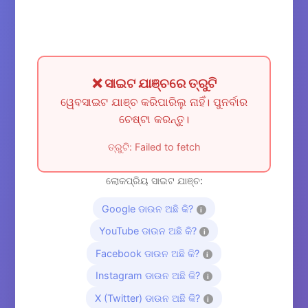
❌ ସାଇଟ ଯାଞ୍ଚରେ ତ୍ରୁଟି
ୱେବସାଇଟ ଯାଞ୍ଚ କରିପାରିଲୁ ନାହିଁ। ପୁନର୍ବାର
ଚେଷ୍ଟା କରନ୍ତୁ।
ତ୍ରୁଟି: Failed to fetch
ଲୋକପ୍ରିୟ ସାଇଟ ଯାଞ୍ଚ:
Google ଡାଉନ ଅଛି କି?
i
YouTube ଡାଉନ ଅଛି କି?
i
Facebook ଡାଉନ ଅଛି କି?
i
Instagram ଡାଉନ ଅଛି କି?
i
X (Twitter) ଡାଉନ ଅଛି କି?
i