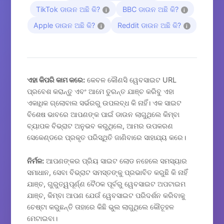
TikTok ଡାଉନ ଅଛି କି?
BBC ଡାଉନ ଅଛି କି?
i
i
Apple ଡାଉନ ଅଛି କି?
Reddit ଡାଉନ ଅଛି କି?
i
i
ଏହା କିପରି କାମ କରେ:
କେବଳ କୌଣସି ୱେବସାଇଟ URL
ପ୍ରବେଶ କରାନ୍ତୁ ଏବଂ ଆମେ ତୁରନ୍ତ ଯାଞ୍ଚ କରିବୁ ଏହା
ଏକାଧିକ ଗ୍ଲୋବାଲ ସର୍ଭରରୁ ଉପଲବ୍ଧ କି ନାହିଁ। ଏକ ସାଇଟ
ବିଶେଷ ଭାବରେ ଆପଣଙ୍କ ପାଇଁ ଡାଉନ ଲାଗୁଥିଲେ କିମ୍ବା
ବ୍ୟାପକ ବିଭ୍ରାଟ ଅନୁଭବ କରୁଥିଲେ, ଆମର ଉପକରଣ
ସେକେଣ୍ଡରେ ପ୍ରକୃତ ପରିସ୍ଥିତି ଜାଣିବାରେ ସାହାଯ୍ୟ କରେ।
ନିର୍ମଳ:
ଆପଣଙ୍କର ପ୍ରିୟ ସାଇଟ ଲୋଡ ନହେଲେ ସମସ୍ୟାର
ସମାଧାନ, ସେବା ବିଭ୍ରାଟ ସମସ୍ତଙ୍କୁ ପ୍ରଭାବିତ କରୁଛି କି ନାହିଁ
ଯାଞ୍ଚ, ଗୁରୁତ୍ୱପୂର୍ଣ୍ଣ ବୈଠକ ପୂର୍ବରୁ ୱେବସାଇଟ ଅପଟାଇମ
ଯାଞ୍ଚ, କିମ୍ବା ଆପଣ ଯେଉଁ ୱେବସାଇଟ ପରିଦର୍ଶନ କରିବାକୁ
ଚେଷ୍ଟା କରୁଛନ୍ତି ତାହାରେ କିଛି ଭୁଲ ଲାଗୁଥିଲେ କୌତୂହଳ
ମେଟାଇବା।