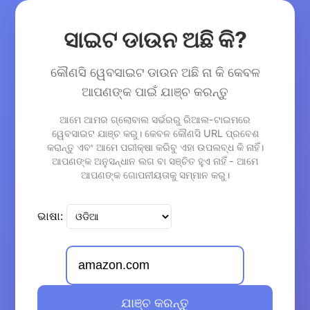
ସାଇଟ ଡାଉନ ଅଛି କି?
କୌଣସି ୱେବସାଇଟ ଡାଉନ ଅଛି ନା କି କେବଳ
ଆପଣଙ୍କ ପାଇଁ ଯାଞ୍ଚ କରନ୍ତୁ
ଆମେ ଆମର ଗ୍ଲୋବାଲ ସର୍ଭରରୁ ରିଆଲ-ଟାଇମରେ
ୱେବସାଇଟ ଯାଞ୍ଚ କରୁ। କେବଳ କୌଣସି URL ପ୍ରବେଶ
କରାନ୍ତୁ ଏବଂ ଆମେ ପରୀକ୍ଷା କରିବୁ ଏହା ଉପଲବ୍ଧ କି ନାହିଁ।
ଆପଣଙ୍କ ଅନୁସନ୍ଧାନ ଲଗ ବା ସଞ୍ଚିତ ହୁଏ ନାହିଁ - ଆମେ
ଆପଣଙ୍କ ଗୋପନୀୟତାକୁ ସମ୍ମାନ କରୁ।
ଭାଷା:
ଯାଞ୍ଚ କରନ୍ତୁ