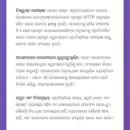
ବିଶ୍ୱସ୍ତ ପରୀକ୍ଷା:
ଆମର ଯାଞ୍ଚ ଏଣ୍ଟରପ୍ରାଇଜ-ଗ୍ରେଡ
ଗ୍ଲୋବାଲ ଇନଫ୍ରାଷ୍ଟ୍ରକଚରରେ ପ୍ରକୃତ HTTP ଅନୁରୋଧ
ସହିତ ଚାଲେ (କେବଳ ping ନୁହେଁ), ଆପଣଙ୍କୁ ସଠିକ ଫଳାଫଳ
ଦିଏ ଯାହା ପ୍ରକୃତ ଉପଭୋଗକାରୀଙ୍କ ଅନୁଭବକୁ ପ୍ରତିଫଳିତ
କରେ। ଆମେ ପ୍ରକୃତ ୱେବସାଇଟ ପ୍ରତିକ୍ରିୟା ପରୀକ୍ଷା କରୁ,
କେବଳ ସର୍ଭର ସଂଯୋଗ ନୁହେଁ।
ଆପଣଙ୍କର ଗୋପନୀୟତା ଗୁରୁତ୍ୱପୂର୍ଣ୍ଣ:
ଆମେ ଆପଣଙ୍କର
ଯାଞ୍ଚ କରାଯାଇଥିବା ୱେବସାଇଟଗୁଡ଼ିକୁ ଲଗ, ସଂରକ୍ଷଣ କିମ୍ବା
ଟ୍ରାକ କରୁନାହୁଁ। ଆପଣଙ୍କର ଅନୁସନ୍ଧାନ ସମ୍ପୂର୍ଣ୍ଣ ବ୍ୟକ୍ତିଗତ
ରହିଥାଏ - ଆମେ ଏହି ଉପକରଣକୁ ସାହାଯ୍ୟକାରୀ ହେବା ପାଇଁ
ନିର୍ମାଣ କରିଛୁ, ହସ୍ତକ୍ଷେପକାରୀ ନୁହେଁ।
ଦ୍ରୁତ ଏବଂ ବିନାମୂଲ୍ୟ:
ପ୍ରତିକ୍ରିୟା ସମୟ, ସ୍ଥିତି କୋଡ ଏବଂ
ସ୍ପଷ୍ଟ ବ୍ୟାଖ୍ୟା ସହିତ ୧୦ ସେକେଣ୍ଡରେ ଫଳାଫଳ ପାଆନ୍ତୁ।
କୌଣସି ନିବନ୍ଧନ ଆବଶ୍ୟକ ନାହିଁ, ବ୍ୟବହାରର କୌଣସି ସୀମା
ନାହିଁ, ଏବଂ ମୋବାଇଲ ଉପକରଣରେ ସଂପୂର୍ଣ୍ଣ ଭାବେ କାମ କରେ।