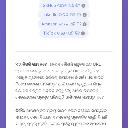
GitHub ଡାଉନ ଅଛି କି?
i
LinkedIn ଡାଉନ ଅଛି କି?
i
Amazon ଡାଉନ ଅଛି କି?
i
TikTok ଡାଉନ ଅଛି କି?
i
ଏହା କିପରି କାମ କରେ:
କେବଳ କୌଣସି ୱେବସାଇଟ URL
ପ୍ରବେଶ କରାନ୍ତୁ ଏବଂ ଆମେ ତୁରନ୍ତ ଯାଞ୍ଚ କରିବୁ ଏହା
ଏକାଧିକ ଗ୍ଲୋବାଲ ସର୍ଭରରୁ ଉପଲବ୍ଧ କି ନାହିଁ। ଏକ ସାଇଟ
ବିଶେଷ ଭାବରେ ଆପଣଙ୍କ ପାଇଁ ଡାଉନ ଲାଗୁଥିଲେ କିମ୍ବା
ବ୍ୟାପକ ବିଭ୍ରାଟ ଅନୁଭବ କରୁଥିଲେ, ଆମର ଉପକରଣ
ସେକେଣ୍ଡରେ ପ୍ରକୃତ ପରିସ୍ଥିତି ଜାଣିବାରେ ସାହାଯ୍ୟ କରେ।
ନିର୍ମଳ:
ଆପଣଙ୍କର ପ୍ରିୟ ସାଇଟ ଲୋଡ ନହେଲେ ସମସ୍ୟାର
ସମାଧାନ, ସେବା ବିଭ୍ରାଟ ସମସ୍ତଙ୍କୁ ପ୍ରଭାବିତ କରୁଛି କି ନାହିଁ
ଯାଞ୍ଚ, ଗୁରୁତ୍ୱପୂର୍ଣ୍ଣ ବୈଠକ ପୂର୍ବରୁ ୱେବସାଇଟ ଅପଟାଇମ