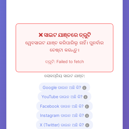
❌ ସାଇଟ ଯାଞ୍ଚରେ ତ୍ରୁଟି
ୱେବସାଇଟ ଯାଞ୍ଚ କରିପାରିଲୁ ନାହିଁ। ପୁନର୍ବାର
ଚେଷ୍ଟା କରନ୍ତୁ।
ତ୍ରୁଟି: Failed to fetch
ଲୋକପ୍ରିୟ ସାଇଟ ଯାଞ୍ଚ:
Google ଡାଉନ ଅଛି କି?
i
YouTube ଡାଉନ ଅଛି କି?
i
Facebook ଡାଉନ ଅଛି କି?
i
Instagram ଡାଉନ ଅଛି କି?
i
X (Twitter) ଡାଉନ ଅଛି କି?
i