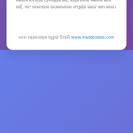
ନାହିଁ, ଏବଂ ମୋବାଇଲ ଉପକରଣରେ ସଂପୂର୍ଣ୍ଣ ଭାବେ କାମ କରେ।
ବେନ ମ୍ୟାଡୋକ୍ସ ଦ୍ୱାରା ତିଆରି
www.maddoxlabs.com