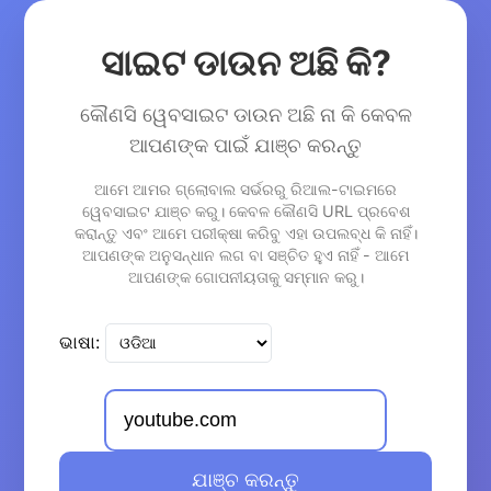
ସାଇଟ ଡାଉନ ଅଛି କି?
କୌଣସି ୱେବସାଇଟ ଡାଉନ ଅଛି ନା କି କେବଳ
ଆପଣଙ୍କ ପାଇଁ ଯାଞ୍ଚ କରନ୍ତୁ
ଆମେ ଆମର ଗ୍ଲୋବାଲ ସର୍ଭରରୁ ରିଆଲ-ଟାଇମରେ
ୱେବସାଇଟ ଯାଞ୍ଚ କରୁ। କେବଳ କୌଣସି URL ପ୍ରବେଶ
କରାନ୍ତୁ ଏବଂ ଆମେ ପରୀକ୍ଷା କରିବୁ ଏହା ଉପଲବ୍ଧ କି ନାହିଁ।
ଆପଣଙ୍କ ଅନୁସନ୍ଧାନ ଲଗ ବା ସଞ୍ଚିତ ହୁଏ ନାହିଁ - ଆମେ
ଆପଣଙ୍କ ଗୋପନୀୟତାକୁ ସମ୍ମାନ କରୁ।
ଭାଷା:
ଯାଞ୍ଚ କରନ୍ତୁ