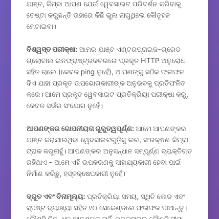
ଯାଞ୍ଚ, କିମ୍ବା ଆପଣ ଯେଉଁ ୱେବସାଇଟ ପରିଦର୍ଶନ କରିବାକୁ
ଚେଷ୍ଟା କରୁଛନ୍ତି ତାହାରେ କିଛି ଭୁଲ ଲାଗୁଥିଲେ କୌତୂହଳ
ମେଟାଇବା।
ବିଶ୍ୱସ୍ତ ପରୀକ୍ଷା:
ଆମର ଯାଞ୍ଚ ଏଣ୍ଟରପ୍ରାଇଜ-ଗ୍ରେଡ
ଗ୍ଲୋବାଲ ଇନଫ୍ରାଷ୍ଟ୍ରକଚରରେ ପ୍ରକୃତ HTTP ଅନୁରୋଧ
ସହିତ ଚାଲେ (କେବଳ ping ନୁହେଁ), ଆପଣଙ୍କୁ ସଠିକ ଫଳାଫଳ
ଦିଏ ଯାହା ପ୍ରକୃତ ଉପଭୋଗକାରୀଙ୍କ ଅନୁଭବକୁ ପ୍ରତିଫଳିତ
କରେ। ଆମେ ପ୍ରକୃତ ୱେବସାଇଟ ପ୍ରତିକ୍ରିୟା ପରୀକ୍ଷା କରୁ,
କେବଳ ସର୍ଭର ସଂଯୋଗ ନୁହେଁ।
ଆପଣଙ୍କର ଗୋପନୀୟତା ଗୁରୁତ୍ୱପୂର୍ଣ୍ଣ:
ଆମେ ଆପଣଙ୍କର
ଯାଞ୍ଚ କରାଯାଇଥିବା ୱେବସାଇଟଗୁଡ଼ିକୁ ଲଗ, ସଂରକ୍ଷଣ କିମ୍ବା
ଟ୍ରାକ କରୁନାହୁଁ। ଆପଣଙ୍କର ଅନୁସନ୍ଧାନ ସମ୍ପୂର୍ଣ୍ଣ ବ୍ୟକ୍ତିଗତ
ରହିଥାଏ - ଆମେ ଏହି ଉପକରଣକୁ ସାହାଯ୍ୟକାରୀ ହେବା ପାଇଁ
ନିର୍ମାଣ କରିଛୁ, ହସ୍ତକ୍ଷେପକାରୀ ନୁହେଁ।
ଦ୍ରୁତ ଏବଂ ବିନାମୂଲ୍ୟ:
ପ୍ରତିକ୍ରିୟା ସମୟ, ସ୍ଥିତି କୋଡ ଏବଂ
ସ୍ପଷ୍ଟ ବ୍ୟାଖ୍ୟା ସହିତ ୧୦ ସେକେଣ୍ଡରେ ଫଳାଫଳ ପାଆନ୍ତୁ।
କୌଣସି ନିବନ୍ଧନ ଆବଶ୍ୟକ ନାହିଁ, ବ୍ୟବହାରର କୌଣସି ସୀମା