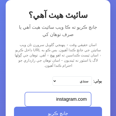
سائيٽ هيٺ آهي؟
جانچ ڪريو ته ڪا ويب سائيٽ هيٺ آهي يا
صرف توهان کي
اسان حقيقي وقت ۾ پنهنجي گلوبل سرورن تان ويب
سائيٽن جي جانچ ڪندا آهيون. بس ڪو به URL داخل ڪريو
۽ اسان ٽيسٽ ڪنداسين ته اهو پهچ ۾ آهي. توهان جي ڳولها
لاگ يا اسٽور نه ٿينديون - اسان توهان جي رازداري جو
احترام ڪندا آهيون.
ٻولي:
جانچ ڪريو