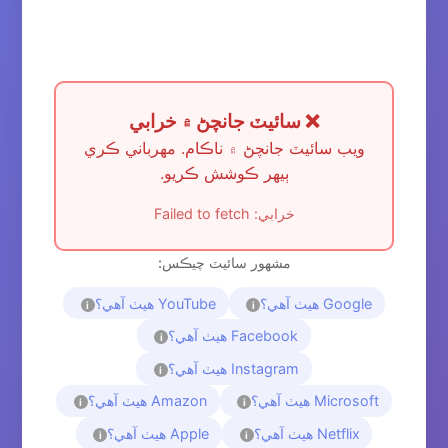
❌ سائيٽ جانچڻ ۾ خرابي
ويب سائيٽ جانچڻ ۾ ناڪام. مهرباني ڪري
ٻيهر ڪوشش ڪريو.
خرابي: Failed to fetch
مشهور سائيٽ چيڪس:
Google هيٺ آهي؟
YouTube هيٺ آهي؟
i
i
Facebook هيٺ آهي؟
i
Instagram هيٺ آهي؟
i
Microsoft هيٺ آهي؟
Amazon هيٺ آهي؟
i
i
Netflix هيٺ آهي؟
Apple هيٺ آهي؟
i
i