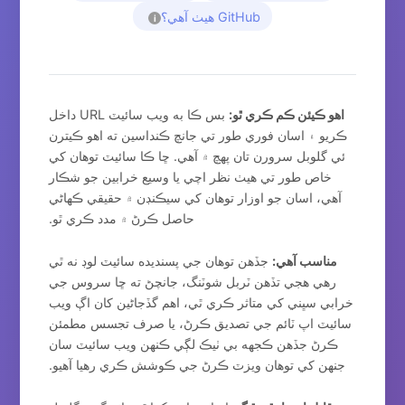
GitHub هيٺ آهي؟
i
اهو ڪيئن ڪم ڪري ٿو:
بس ڪا به ويب سائيٽ URL داخل
ڪريو ۽ اسان فوري طور تي جانچ ڪنداسين ته اهو ڪيترن
ئي گلوبل سرورن تان پهچ ۾ آهي. ڇا ڪا سائيٽ توهان کي
خاص طور تي هيٺ نظر اچي يا وسيع خرابين جو شڪار
آهي، اسان جو اوزار توهان کي سيڪنڊن ۾ حقيقي ڪهاڻي
حاصل ڪرڻ ۾ مدد ڪري ٿو.
مناسب آهي:
جڏهن توهان جي پسنديده سائيٽ لوڊ نه ٿي
رهي هجي تڏهن ٽربل شوٽنگ، جانچڻ ته ڇا سروس جي
خرابي سڀني کي متاثر ڪري ٿي، اهم گڏجاڻين کان اڳ ويب
سائيٽ اپ ٽائم جي تصديق ڪرڻ، يا صرف تجسس مطمئن
ڪرڻ جڏهن ڪجهه بي ٺيڪ لڳي ڪنهن ويب سائيٽ سان
جنهن کي توهان ويزٽ ڪرڻ جي ڪوشش ڪري رهيا آهيو.