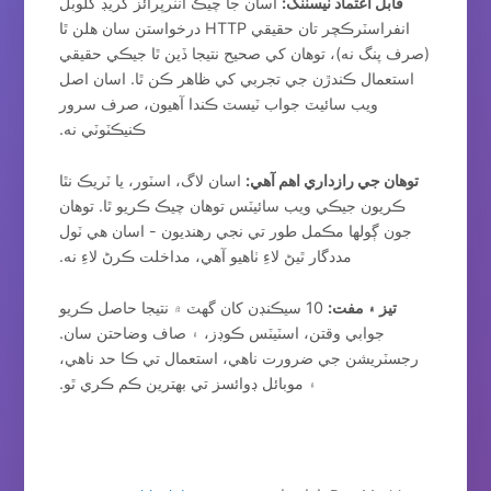
قابل اعتماد ٽيسٽنگ:
اسان جا چيڪ انٽرپرائز گريڊ گلوبل
انفراسٽرڪچر تان حقيقي HTTP درخواستن سان هلن ٿا
(صرف پنگ نه)، توهان کي صحيح نتيجا ڏين ٿا جيڪي حقيقي
استعمال ڪندڙن جي تجربي کي ظاهر ڪن ٿا. اسان اصل
ويب سائيٽ جواب ٽيسٽ ڪندا آهيون، صرف سرور
ڪنيڪٽوٽي نه.
توهان جي رازداري اهم آهي:
اسان لاگ، اسٽور، يا ٽريڪ نٿا
ڪريون جيڪي ويب سائيٽس توهان چيڪ ڪريو ٿا. توهان
جون ڳولها مڪمل طور تي نجي رهنديون - اسان هي ٽول
مددگار ٿيڻ لاءِ ٺاهيو آهي، مداخلت ڪرڻ لاءِ نه.
تيز ۽ مفت:
10 سيڪنڊن کان گهٽ ۾ نتيجا حاصل ڪريو
جوابي وقتن، اسٽيٽس ڪوڊز، ۽ صاف وضاحتن سان.
رجسٽريشن جي ضرورت ناهي، استعمال تي ڪا حد ناهي،
۽ موبائل ڊوائسز تي بهترين ڪم ڪري ٿو.