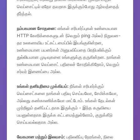
வெப்சைட்டில் ஏதோ தவறாக இருக்கும்போது ஆர்வத்தைத்
தீர்த்தல்.
நம்பகமான சோதனை:
எங்கள் சரிபார்ப்புகள் உண்மையான
HTTP கோரிக்கைகளுடன் (வெறும் ping அல்ல) நிறுவன-
தர உலகளாவிய உட்கட்டமைப்பில் இயங்குகின்றன,
உண்மையான பயனர்கள் அனுபவிப்பதை பிரதிபலிக்கும்
துல்லியமான முடிவுகளை உங்களுக்கு தருகின்றன. நாங்கள்
உண்மையான வெப்சைட் பதிலைச் சோதிக்கிறோம், வெறும்
சர்வர் இணைப்பை அல்ல.
உங்கள் தனியுரிமை முக்கியம்:
நீங்கள் சரிபார்க்கும்
வெப்சைட்களை நாங்கள் பதிவு செய்யவோ, சேமிக்கவோ,
அல்லது கண்காணிக்கவோ மாட்டோம். உங்கள் தேடல்கள்
முற்றிலும் தனிப்பட்டதாக இருக்கும் - இந்த கருவியை
பயனுள்ளதாக இருக்க கட்டமைத்துள்ளோம், குறுக்கீடு
செய்யவல்லதாக அல்ல.
வேகமான மற்றும் இலவசம்:
பதிலளிப்பு நேரங்கள், நிலை