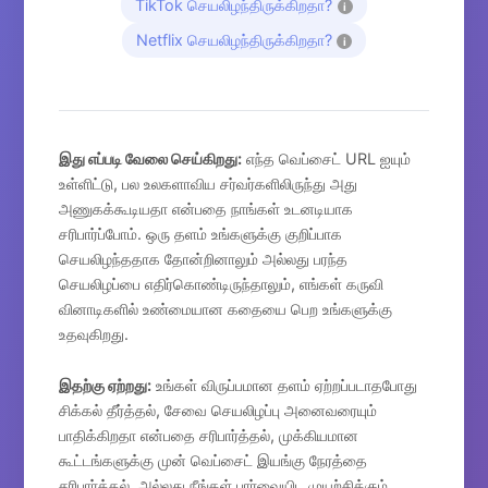
TikTok செயலிழந்திருக்கிறதா?
i
Netflix செயலிழந்திருக்கிறதா?
i
இது எப்படி வேலை செய்கிறது:
எந்த வெப்சைட் URL ஐயும்
உள்ளிட்டு, பல உலகளாவிய சர்வர்களிலிருந்து அது
அணுகக்கூடியதா என்பதை நாங்கள் உடனடியாக
சரிபார்ப்போம். ஒரு தளம் உங்களுக்கு குறிப்பாக
செயலிழந்ததாக தோன்றினாலும் அல்லது பரந்த
செயலிழப்பை எதிர்கொண்டிருந்தாலும், எங்கள் கருவி
வினாடிகளில் உண்மையான கதையை பெற உங்களுக்கு
உதவுகிறது.
இதற்கு ஏற்றது:
உங்கள் விருப்பமான தளம் ஏற்றப்படாதபோது
சிக்கல் தீர்த்தல், சேவை செயலிழப்பு அனைவரையும்
பாதிக்கிறதா என்பதை சரிபார்த்தல், முக்கியமான
கூட்டங்களுக்கு முன் வெப்சைட் இயங்கு நேரத்தை
சரிபார்த்தல், அல்லது நீங்கள் பார்வையிட முயற்சிக்கும்